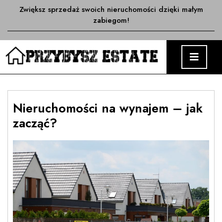
Skip
Zwiększ sprzedaż swoich nieruchomości dzięki małym
to
zabiegom!
content
O
M
Nieruchomości na wynajem – jak
zacząć?