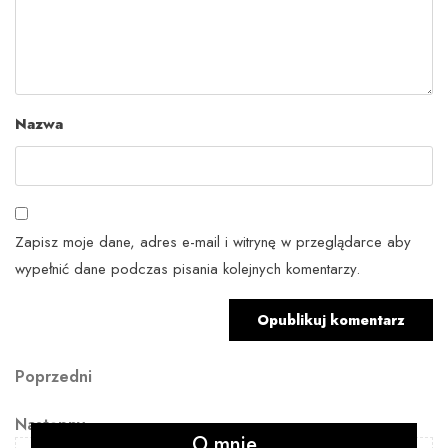
Nazwa
Zapisz moje dane, adres e-mail i witrynę w przeglądarce aby
wypełnić dane podczas pisania kolejnych komentarzy.
Nawigacja
Poprzedni
Poprzedni
artykuł
wpisu
Następny
Następny
O mnie
artykuł