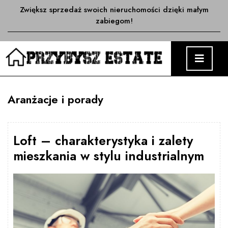
Skip
Zwiększ sprzedaż swoich nieruchomości dzięki małym
to
zabiegom!
content
O
M
Aranżacje i porady
Loft – charakterystyka i zalety
mieszkania w stylu industrialnym